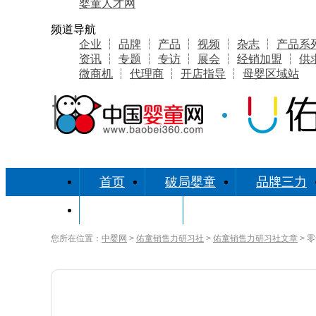
婴童人才网
频道导航
企业
┆
品牌
┆
产品
┆
视频
┆
杂志
┆
产品系
资讯
┆
专题
┆
专访
┆
展会
┆
经销加盟
┆
供
微商机
┆
代理商
┆
开店指导
┆
母婴区域站
首页
破局婴童
品牌三力
研习社缘起
您所在位置：
中婴网
>
佑童销售力研习社
>
佑童销售力研习社文章
> 