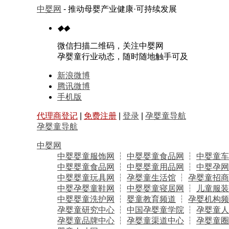
中婴网
- 推动母婴产业健康·可持续发展
◆
◆
微信扫描二维码，关注中婴网
孕婴童行业动态，随时随地触手可及
新浪微博
腾讯微博
手机版
代理商登记
|
免费注册
|
登录
|
孕婴童导航
孕婴童导航
中婴网
中婴婴童服饰网
┆
中婴婴童食品网
┆
中婴童车
中婴婴童食品网
┆
中婴婴童用品网
┆
中婴孕网
中婴婴童玩具网
┆
孕婴童生活馆
┆
孕婴童招商
中婴孕婴童鞋网
┆
中婴婴童寝居网
┆
儿童服装
中婴婴童洗护网
┆
婴童教育频道
┆
孕婴机构频
孕婴童研究中心
┆
中国孕婴童学院
┆
孕婴童人
孕婴童品牌中心
┆
孕婴童渠道中心
┆
孕婴童圈