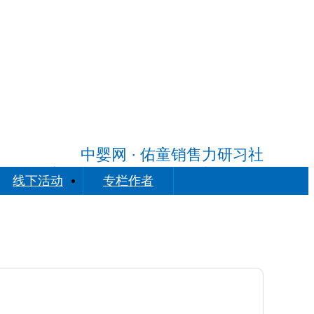
中婴网 · 佑童销售力研习社
度解读婴童企业销售力的构建框架与动作
线下活动
专栏作者