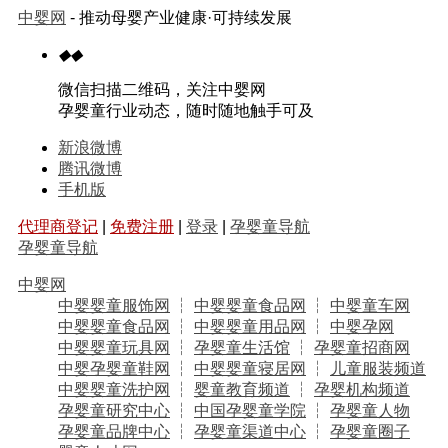
中婴网
- 推动母婴产业健康·可持续发展
◆
◆
微信扫描二维码，关注中婴网
孕婴童行业动态，随时随地触手可及
新浪微博
腾讯微博
手机版
代理商登记
|
免费注册
|
登录
|
孕婴童导航
孕婴童导航
中婴网
中婴婴童服饰网
┆
中婴婴童食品网
┆
中婴童车网
中婴婴童食品网
┆
中婴婴童用品网
┆
中婴孕网
中婴婴童玩具网
┆
孕婴童生活馆
┆
孕婴童招商网
中婴孕婴童鞋网
┆
中婴婴童寝居网
┆
儿童服装频道
中婴婴童洗护网
┆
婴童教育频道
┆
孕婴机构频道
孕婴童研究中心
┆
中国孕婴童学院
┆
孕婴童人物
孕婴童品牌中心
┆
孕婴童渠道中心
┆
孕婴童圈子