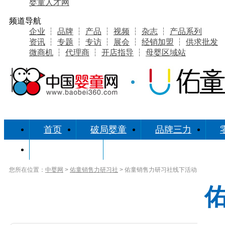
婴童人才网
频道导航
企业
┆
品牌
┆
产品
┆
视频
┆
杂志
┆
产品系列
资讯
┆
专题
┆
专访
┆
展会
┆
经销加盟
┆
供求批发
微商机
┆
代理商
┆
开店指导
┆
母婴区域站
首页
破局婴童
品牌三力
研习社缘起
您所在位置：
中婴网
>
佑童销售力研习社
> 佑童销售力研习社线下活动