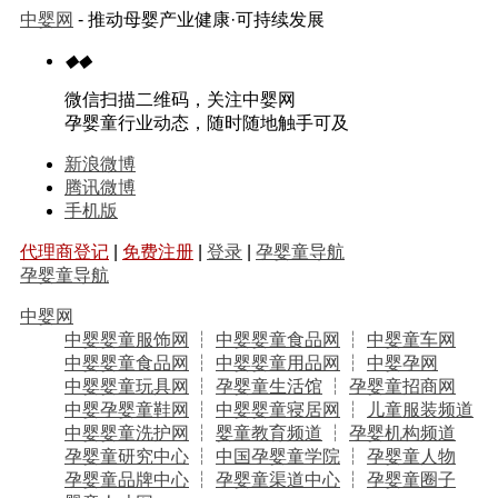
中婴网
- 推动母婴产业健康·可持续发展
◆
◆
微信扫描二维码，关注中婴网
孕婴童行业动态，随时随地触手可及
新浪微博
腾讯微博
手机版
代理商登记
|
免费注册
|
登录
|
孕婴童导航
孕婴童导航
中婴网
中婴婴童服饰网
┆
中婴婴童食品网
┆
中婴童车网
中婴婴童食品网
┆
中婴婴童用品网
┆
中婴孕网
中婴婴童玩具网
┆
孕婴童生活馆
┆
孕婴童招商网
中婴孕婴童鞋网
┆
中婴婴童寝居网
┆
儿童服装频道
中婴婴童洗护网
┆
婴童教育频道
┆
孕婴机构频道
孕婴童研究中心
┆
中国孕婴童学院
┆
孕婴童人物
孕婴童品牌中心
┆
孕婴童渠道中心
┆
孕婴童圈子