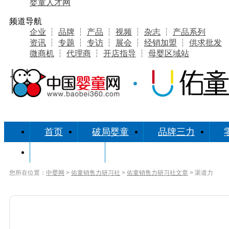
婴童人才网
频道导航
企业
┆
品牌
┆
产品
┆
视频
┆
杂志
┆
产品系列
资讯
┆
专题
┆
专访
┆
展会
┆
经销加盟
┆
供求批发
微商机
┆
代理商
┆
开店指导
┆
母婴区域站
首页
破局婴童
品牌三力
研习社缘起
您所在位置：
中婴网
>
佑童销售力研习社
>
佑童销售力研习社文章
> 渠道力