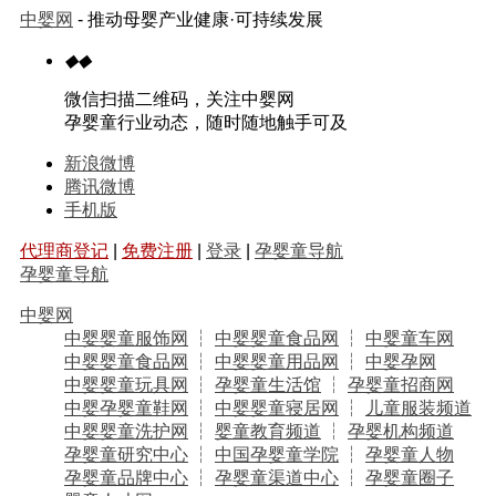
中婴网
- 推动母婴产业健康·可持续发展
◆
◆
微信扫描二维码，关注中婴网
孕婴童行业动态，随时随地触手可及
新浪微博
腾讯微博
手机版
代理商登记
|
免费注册
|
登录
|
孕婴童导航
孕婴童导航
中婴网
中婴婴童服饰网
┆
中婴婴童食品网
┆
中婴童车网
中婴婴童食品网
┆
中婴婴童用品网
┆
中婴孕网
中婴婴童玩具网
┆
孕婴童生活馆
┆
孕婴童招商网
中婴孕婴童鞋网
┆
中婴婴童寝居网
┆
儿童服装频道
中婴婴童洗护网
┆
婴童教育频道
┆
孕婴机构频道
孕婴童研究中心
┆
中国孕婴童学院
┆
孕婴童人物
孕婴童品牌中心
┆
孕婴童渠道中心
┆
孕婴童圈子