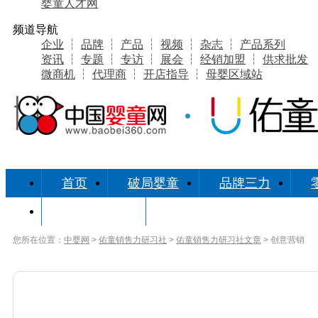
婴童人才网
频道导航
企业
┆
品牌
┆
产品
┆
视频
┆
杂志
┆
产品系列
资讯
┆
专题
┆
专访
┆
展会
┆
经销加盟
┆
供求批发
微商机
┆
代理商
┆
开店指导
┆
母婴区域站
首页
破局婴童
品牌三力
研习社缘起
您所在位置：
中婴网
>
佑童销售力研习社
>
佑童销售力研习社文章
> 创意营销