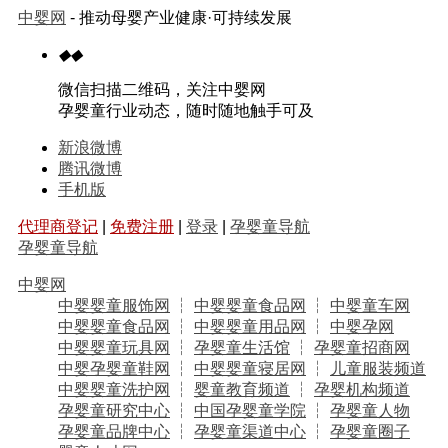
中婴网
- 推动母婴产业健康·可持续发展
◆
◆
微信扫描二维码，关注中婴网
孕婴童行业动态，随时随地触手可及
新浪微博
腾讯微博
手机版
代理商登记
|
免费注册
|
登录
|
孕婴童导航
孕婴童导航
中婴网
中婴婴童服饰网
┆
中婴婴童食品网
┆
中婴童车网
中婴婴童食品网
┆
中婴婴童用品网
┆
中婴孕网
中婴婴童玩具网
┆
孕婴童生活馆
┆
孕婴童招商网
中婴孕婴童鞋网
┆
中婴婴童寝居网
┆
儿童服装频道
中婴婴童洗护网
┆
婴童教育频道
┆
孕婴机构频道
孕婴童研究中心
┆
中国孕婴童学院
┆
孕婴童人物
孕婴童品牌中心
┆
孕婴童渠道中心
┆
孕婴童圈子