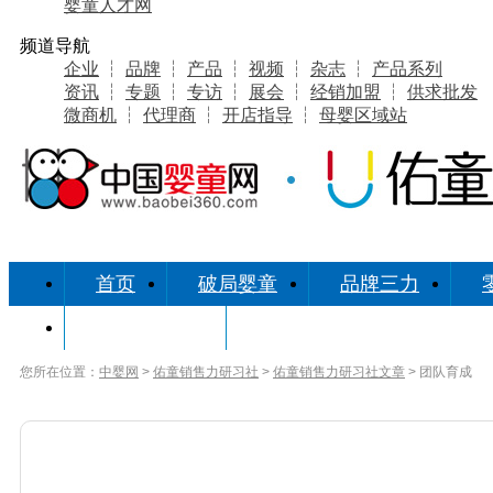
婴童人才网
频道导航
企业
┆
品牌
┆
产品
┆
视频
┆
杂志
┆
产品系列
资讯
┆
专题
┆
专访
┆
展会
┆
经销加盟
┆
供求批发
微商机
┆
代理商
┆
开店指导
┆
母婴区域站
首页
破局婴童
品牌三力
研习社缘起
您所在位置：
中婴网
>
佑童销售力研习社
>
佑童销售力研习社文章
> 团队育成